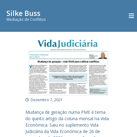
S
k
Silke Buss
i
Mediação de Conflitos
p
t
o
c
o
n
t
e
n
t
Dezembro 7, 2021
Mudança de geração numa PME é tema
do quinto artigo da coluna mensal na Vida
Económica. Saiu no suplemento Vida
Judiciária da Vida Económica de 26 de