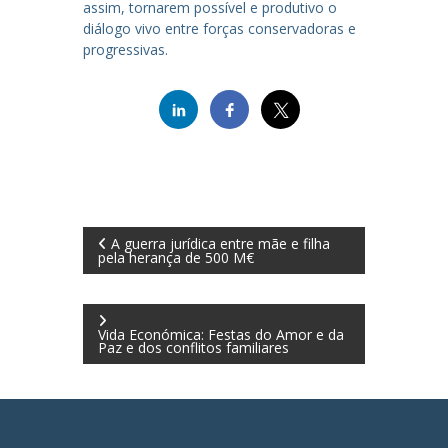
assim, tornarem possível e produtivo o
diálogo vivo entre forças conservadoras e
progressivas.
N
A guerra jurídica entre mãe e filha
pela herança de 500 M€
a
v
Vida Económica: Festas do Amor e da
Paz e dos conflitos familiares
e
g