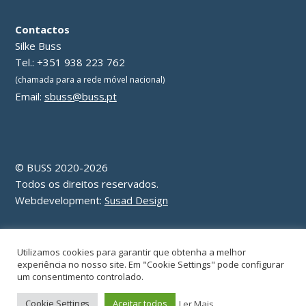
a
Contactos
ç
Silke Buss
Tel.: +351 938 223 762
ã
(chamada para a rede móvel nacional)
Email:
sbuss@buss.pt
o
d
e
© BUSS 2020-2026
Todos os direitos reservados.
a
Webdevelopment:
Susad Design
r
Política de Privacidade & Cookies
Utilizamos cookies para garantir que obtenha a melhor
t
experiência no nosso site. Em "Cookie Settings" pode configurar
um consentimento controlado.
i
Cookie Settings
Aceitar todos
Ler Mais