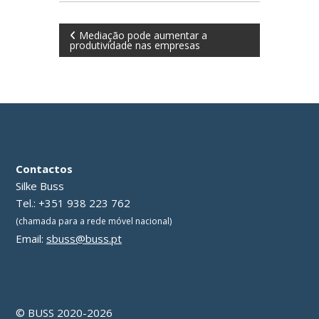
N
Mediação pode aumentar a
produtividade nas empresas
a
v
e
g
Contactos
Silke Buss
a
Tel.: +351 938 223 762
(chamada para a rede móvel nacional)
ç
Email:
sbuss@buss.pt
ã
o
© BUSS 2020-2026