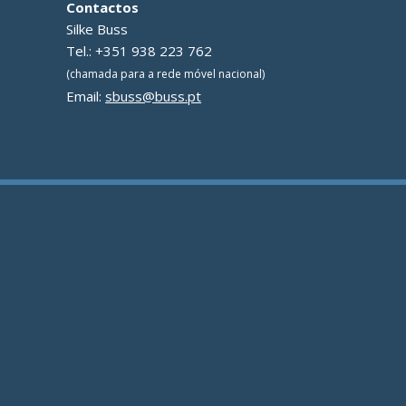
Contactos
g
Silke Buss
a
Tel.: +351 938 223 762
(chamada para a rede móvel nacional)
ç
Email:
sbuss@buss.pt
ã
o
d
e
a
r
t